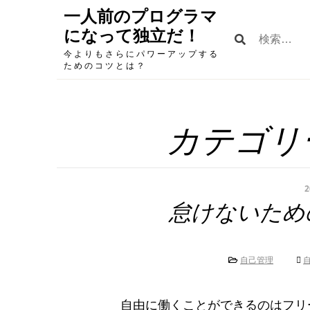
Skip
一人前のプログラマ
to
になって独立だ！
検
content
索:
今よりもさらにパワーアップする
ためのコツとは？
カテゴリ
2
怠けないため
自己管理
自由に働くことができるのはフリ