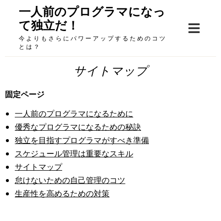
Skip
一人前のプログラマになっ
to
て独立だ！
content
今よりもさらにパワーアップするためのコツ
とは？
サイトマップ
固定ページ
一人前のプログラマになるために
優秀なプログラマになるための秘訣
独立を目指すプログラマがすべき準備
スケジュール管理は重要なスキル
サイトマップ
怠けないための自己管理のコツ
生産性を高めるための対策